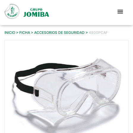
Pasar
al
menu
contenido
principal
INICIO
FICHA
ACCESORIOS DE SEGURIDAD
4800PCAF