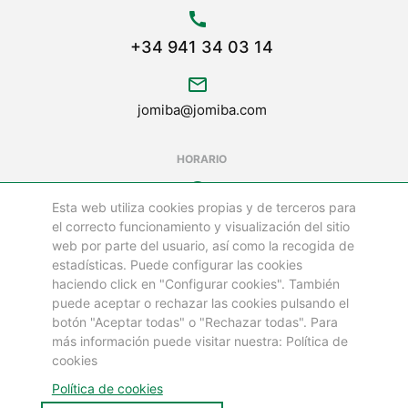
call
+34 941 34 03 14
mail_outline
jomiba@jomiba.com
HORARIO
schedule
Esta web utiliza cookies propias y de terceros para
LUNES A VIERNES DE
el correcto funcionamiento y visualización del sitio
08:00 a 18:00 h
web por parte del usuario, así como la recogida de
estadísticas. Puede configurar las cookies
LOS SÁBADOS Y FESTIVOS ESTAMOS CERRADOS
haciendo click en "Configurar cookies". También
puede aceptar o rechazar las cookies pulsando el
botón "Aceptar todas" o "Rechazar todas". Para
©
más información puede visitar nuestra: Política de
GRUPO JOMIBA
cookies
Todos los Derechos Reservados 2025
Política de cookies