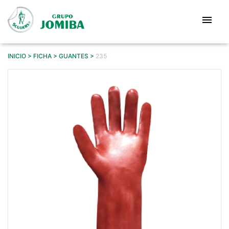
Pasar
al
menu
contenido
principal
INICIO
FICHA
GUANTES
235