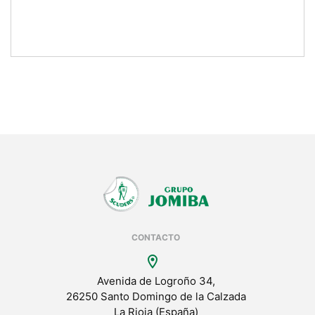
CONTACTO
location_on
Avenida de Logroño 34,
26250 Santo Domingo de la Calzada
La Rioja (España)