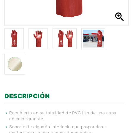
n
zoom_in
DESCRIPCIÓN
Recubierto en su totalidad
de
PVC liso de una capa
en color granate.
Soporte
de algodón Interlock, que proporciona
confort incluso con temperaturas bajas.