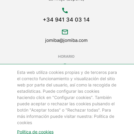
call
+34 941 34 03 14
mail_outline
jomiba@jomiba.com
HORARIO
schedule
Esta web utiliza cookies propias y de terceros para
LUNES A VIERNES DE
el correcto funcionamiento y visualización del sitio
08:00 a 18:00 h
web por parte del usuario, así como la recogida de
estadísticas. Puede configurar las cookies
LOS SÁBADOS Y FESTIVOS ESTAMOS CERRADOS
haciendo click en "Configurar cookies". También
puede aceptar o rechazar las cookies pulsando el
botón "Aceptar todas" o "Rechazar todas". Para
©
más información puede visitar nuestra: Política de
GRUPO JOMIBA
cookies
Todos los Derechos Reservados 2025
Política de cookies