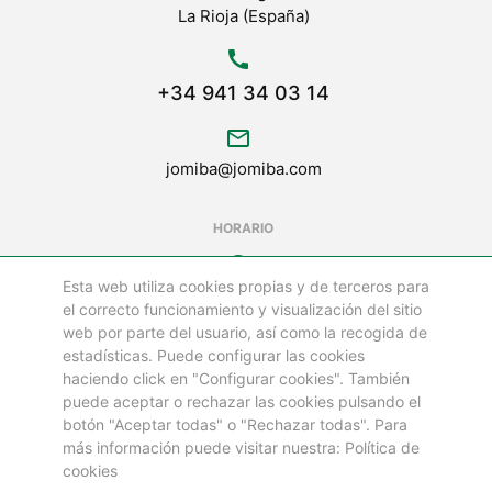
La Rioja (España)
call
+34 941 34 03 14
mail_outline
jomiba@jomiba.com
HORARIO
schedule
Esta web utiliza cookies propias y de terceros para
LUNES A VIERNES DE
el correcto funcionamiento y visualización del sitio
08:00 a 18:00 h
web por parte del usuario, así como la recogida de
estadísticas. Puede configurar las cookies
LOS SÁBADOS Y FESTIVOS ESTAMOS CERRADOS
haciendo click en "Configurar cookies". También
puede aceptar o rechazar las cookies pulsando el
botón "Aceptar todas" o "Rechazar todas". Para
©
más información puede visitar nuestra: Política de
GRUPO JOMIBA
cookies