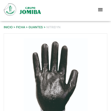
Pasar
al
menu
contenido
principal
INICIO
FICHA
GUANTES
NITRIDYN