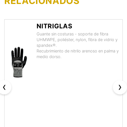
RELACIONADOS
NITRIGLAS
Guante sin costuras - soporte de fibra
UHMWPE, poliéster, nylon, fibra de vidrio y
spandex®.
Recubrimiento de nitrilo arenoso en palma y
medio dorso.
‹
›