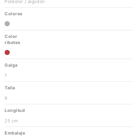
Poliéster / algodón
Colores
Color
ribetes
Galga
7
Talla
9
Longitud
25 cm
Embalaje