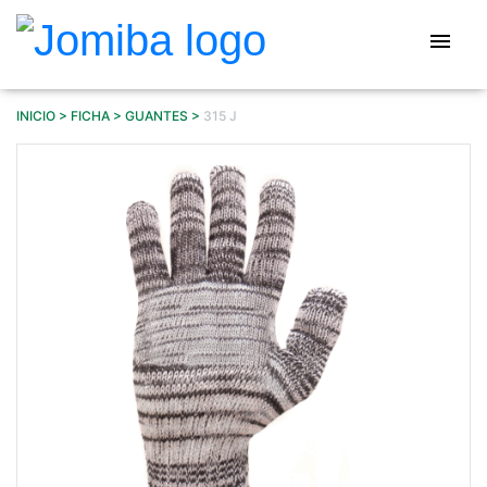
Pasar
al
menu
contenido
principal
INICIO
FICHA
GUANTES
315 J