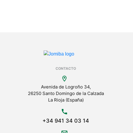
CONTACTO
location_on
Avenida de Logroño 34,
26250 Santo Domingo de la Calzada
La Rioja (España)
call
+34 941 34 03 14
mail_outline