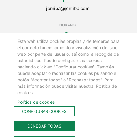
jomiba@jomiba.com
HORARIO
schedule
Esta web utiliza cookies propias y de terceros para
LUNES A VIERNES DE
el correcto funcionamiento y visualización del sitio
08:00 a 18:00 h
web por parte del usuario, así como la recogida de
estadísticas. Puede configurar las cookies
LOS SÁBADOS Y FESTIVOS ESTAMOS CERRADOS
haciendo click en "Configurar cookies". También
puede aceptar o rechazar las cookies pulsando el
botón "Aceptar todas" o "Rechazar todas". Para
©
más información puede visitar nuestra: Política de
GRUPO JOMIBA
cookies
Todos los Derechos Reservados 2025
Política de cookies
CONFIGURAR COOKIES
Aviso legal
Política de cookies
DENEGAR TODAS
Política de privacidad
Contacto