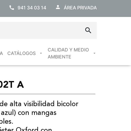
941 34 03 14
ÁREA PRIVADA
CALIDAD Y MEDIO
A
CATÁLOGOS
AMBIENTE
02T A
e alta visibilidad bicolor
/ azul) con mangas
les.
éster Oxford con