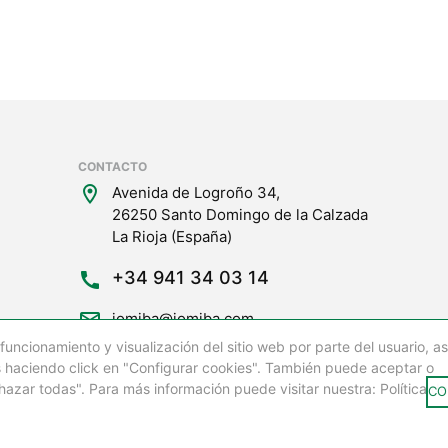
CONTACTO
location_on
Avenida de Logroño 34,
26250 Santo Domingo de la Calzada
La Rioja (España)
+34 941 34 03 14
call
mail_outline
jomiba@jomiba.com
funcionamiento y visualización del sitio web por parte del usuario, as
s haciendo click en "Configurar cookies". También puede aceptar o
azar todas". Para más información puede visitar nuestra: Política de
CO
rvados 2025
Aviso legal
Política de c