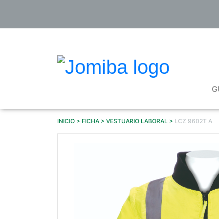
Pasar
al
contenido
principal
G
INICIO
FICHA
VESTUARIO LABORAL
LCZ 9602T A