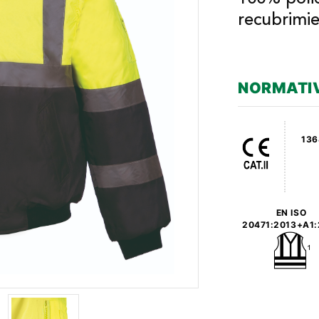
recubrimie
NORMATI
136
EN ISO
20471:2013+A1: