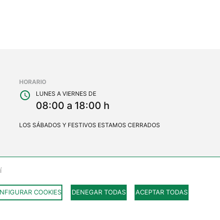
HORARIO
schedule
LUNES A VIERNES DE
08:00 a 18:00 h
LOS SÁBADOS Y FESTIVOS ESTAMOS CERRADOS
í
NFIGURAR COOKIES
DENEGAR TODAS
ACEPTAR TODAS
ookies
Política de privacidad
Contacto