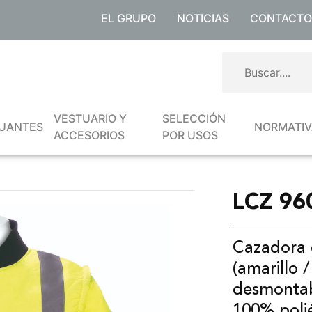
EL GRUPO
NOTICIAS
CONTACTO
Main
VESTUARIO Y
SELECCIÓN
navigation
UANTES
NORMATIV
ACCESORIOS
POR USOS
LCZ 96
Cazadora d
(amarillo 
desmontab
100% poli