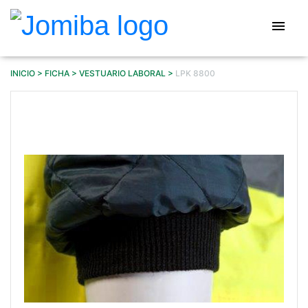
Pasar
al
menu
contenido
principal
INICIO
FICHA
VESTUARIO LABORAL
LPK 8800