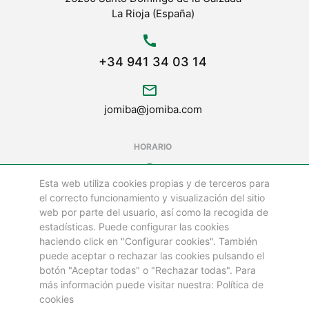
La Rioja (España)
call
+34 941 34 03 14
mail_outline
jomiba@jomiba.com
HORARIO
schedule
Esta web utiliza cookies propias y de terceros para
LUNES A VIERNES DE
el correcto funcionamiento y visualización del sitio
08:00 a 18:00 h
web por parte del usuario, así como la recogida de
estadísticas. Puede configurar las cookies
LOS SÁBADOS Y FESTIVOS ESTAMOS CERRADOS
haciendo click en "Configurar cookies". También
puede aceptar o rechazar las cookies pulsando el
botón "Aceptar todas" o "Rechazar todas". Para
©
más información puede visitar nuestra: Política de
GRUPO JOMIBA
cookies