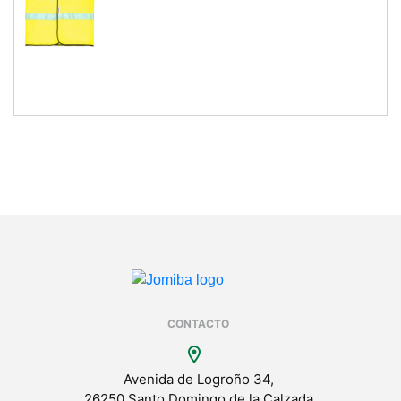
CONTACTO
location_on
Avenida de Logroño 34,
26250 Santo Domingo de la Calzada