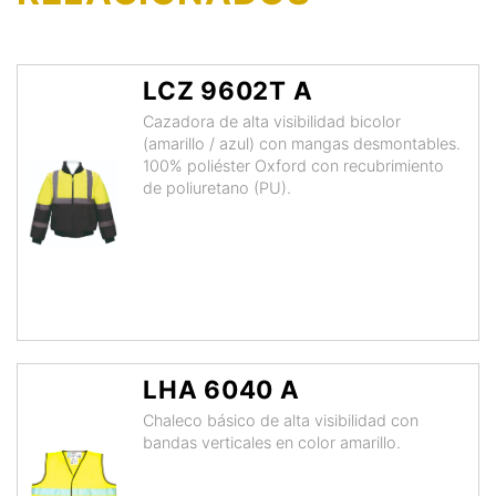
LCZ 9602T A
Cazadora de alta visibilidad bicolor
(amarillo / azul) con mangas desmontables.
100% poliéster Oxford con recubrimiento
de poliuretano (PU).
LHA 6040 A
Chaleco básico de alta visibilidad con
bandas verticales en color amarillo.